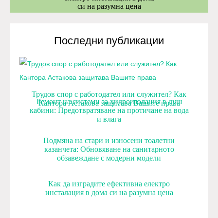
си на разумна цена
Последни публикации
Трудов спор с работодател или служител? Как
Ремонт на системи за хидроизолация в душ
Кантора Астакова защитава Вашите права
кабини: Предотвратяване на протичане на вода
и влага
Подмяна на стари и износени тоалетни
казанчета: Обновяване на санитарното
обзавеждане с модерни модели
Как да изградите ефективна електро
инсталация в дома си на разумна цена