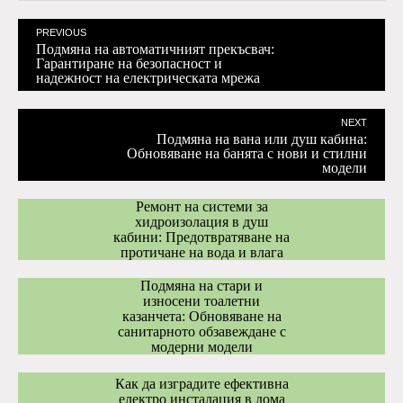
PREVIOUS
Подмяна на автоматичният прекъсвач:
Гарантиране на безопасност и
надежност на електрическата мрежа
NEXT
Подмяна на вана или душ кабина:
Обновяване на банята с нови и стилни
модели
Ремонт на системи за
хидроизолация в душ
кабини: Предотвратяване на
протичане на вода и влага
Подмяна на стари и
износени тоалетни
казанчета: Обновяване на
санитарното обзавеждане с
модерни модели
Как да изградите ефективна
електро инсталация в дома