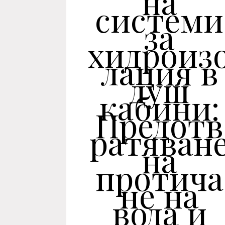
на
системи
за
хидроиз
лация в
душ
кабини:
Предотв
ратяван
на
протича
не на
вода и