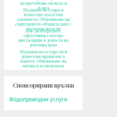
на протичане на вода и
влага
Подмяна на стари и
износени тоалетни
казанчета: Обновяване на
санитарното обзавеждане с
модерни модели
Как да изградите
ефективна електро
инсталация в дома си на
разумна цена
Подмяна на остарели и
износени щрангове в
банята: Обновяване на
визията и хигиената
Спонсорирани връзки
Водопроводни услуги