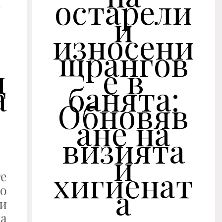
остарели
в
и
износени
щрангов
ц
е в
а
банята:
Обновяв
ане на
визията
и
хигиенат
е
о
а
и
а