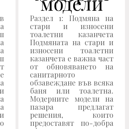
модели
 в
Раздел 1: Подмяна на
за
стари и износени
ш
тоалетни казанчета
а
Подмяната на стари и
а
износени тоалетни
ш
казанчета е важна част
т
от обновяването на
е
санитарното
на
обзавеждане във всяка
 и
баня или тоалетна.
та
Модерните модели на
да
пазара предлагат
и
решения, които
о
предоставят по-добра