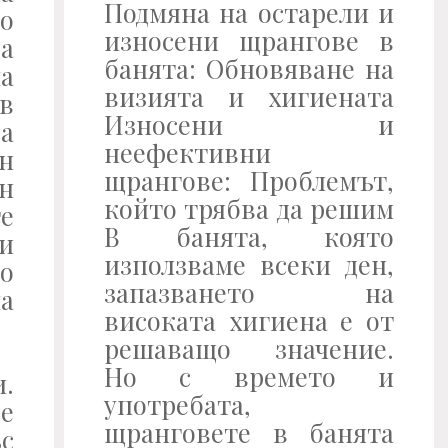
Подмяна на остарели и
о
износени щрангове в
а
банята: Обновяване на
а
визията и хигиената
в
Износени и
ва
неефективни
ен
щрангове: Проблемът,
н
който трябва да решим
е
В банята, която
и
използваме всеки ден,
о
запазването на
а
високата хигиена е от
решаващо значение.
Но с времето и
.
употребата,
е
щранговете в банята
с