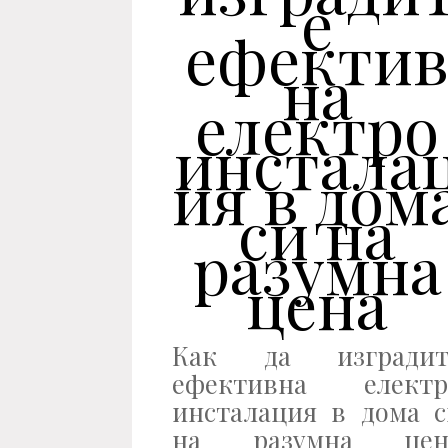
е
ефекти
на
електро
инстала
ия в дом
си на
разумна
цена
Как да изградит
ефективна електр
инсталация в дома с
на разумна цен