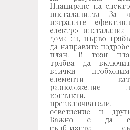
Планиране на електр
инсталацията За д
изградите ефективн
електро инсталация 
дома си, първо тряб
да направите подроб
план. В този пла
трябва да включит
всички необходим
елементи кат
разположение н
контакти,
превключватели,
осветление и други
Важно е да с
съобразите съ