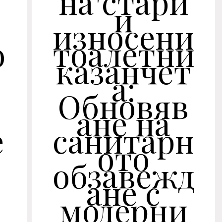
на стари
и
READ MORE
износени
о
тоалетни
казанчет
а:
Обновяв
ане на
е
санитарн
ото
обзавежд
ане с
модерни