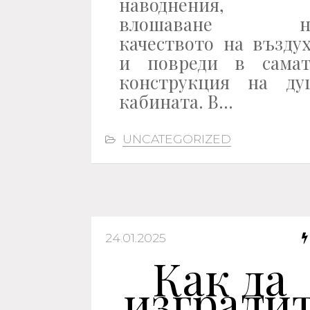
наводнения,
влошаване н
качеството на възду
и повреди в самат
конструкция на ду
кабината. В…
UNCATEGORIZED
24.01.2025
Как да
изгради