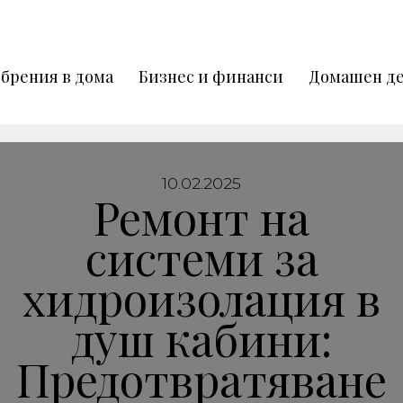
брения в дома
Бизнес и финанси
Домашен де
10.02.2025
Ремонт на
системи за
хидроизолация в
душ кабини:
Предотвратяване