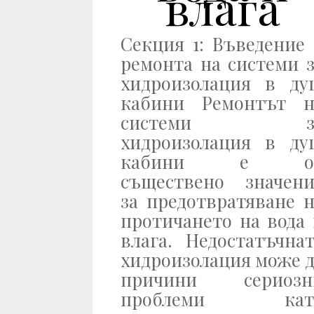
влага
Секция 1: Въведение
ремонта на системи 
хидроизолация в ду
кабини Ремонтът н
системи з
хидроизолация в ду
кабини е о
съществено значени
за предотвратяване 
протичането на вода
влага. Недостатъчна
хидроизолация може 
причини сериозн
проблеми кат