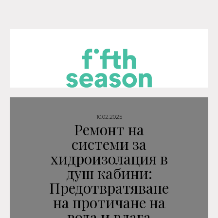
10.02.2025
Ремонт на
системи за
хидроизолация в
душ кабини:
Предотвратяване
на протичане на
вода и влага