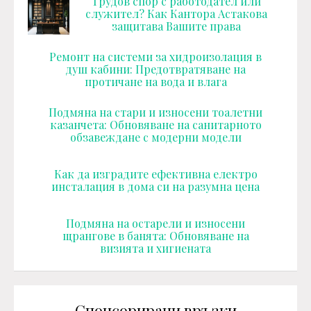
Трудов спор с работодател или
служител? Как Кантора Астакова
защитава Вашите права
Ремонт на системи за хидроизолация в
душ кабини: Предотвратяване на
протичане на вода и влага
Подмяна на стари и износени тоалетни
казанчета: Обновяване на санитарното
обзавеждане с модерни модели
Как да изградите ефективна електро
инсталация в дома си на разумна цена
Подмяна на остарели и износени
щрангове в банята: Обновяване на
визията и хигиената
Спонсорирани връзки