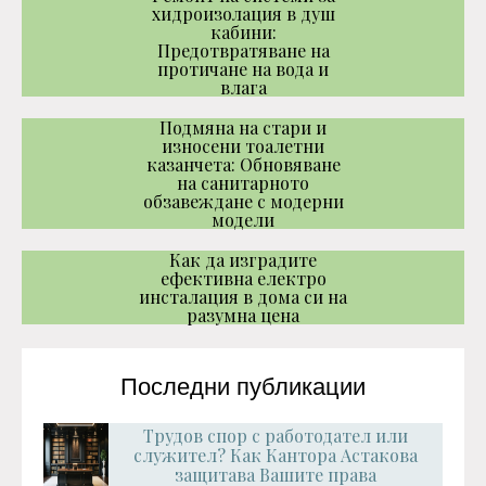
хидроизолация в душ
кабини:
Предотвратяване на
протичане на вода и
влага
Подмяна на стари и
износени тоалетни
казанчета: Обновяване
на санитарното
обзавеждане с модерни
модели
Как да изградите
ефективна електро
инсталация в дома си на
разумна цена
Последни публикации
Трудов спор с работодател или
служител? Как Кантора Астакова
защитава Вашите права