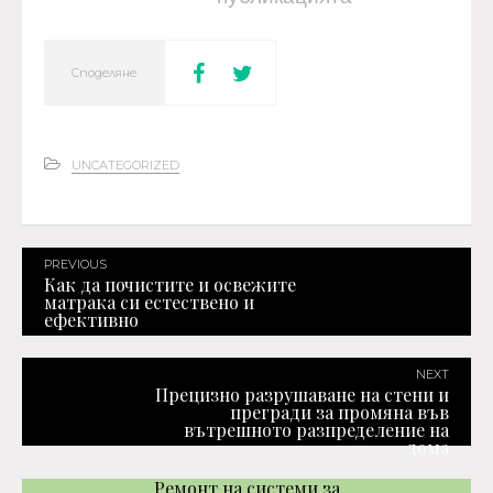
Споделяне
UNCATEGORIZED
PREVIOUS
Как да почистите и освежите
матрака си естествено и
ефективно
NEXT
Прецизно разрушаване на стени и
прегради за промяна във
вътрешното разпределение на
дома
Ремонт на системи за