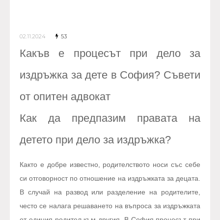
02.11.2024
53
Какъв е процесът при дело за
издръжка за дете в София? Съвети
от опитен адвокат
Как да предпазим правата на
детето при дело за издръжка?
Както е добре известно, родителството носи със себе
си отговорност по отношение на издръжката за децата.
В случай на развод или разделение на родителите,
често се налага решаването на въпроса за издръжката
от единия родител към другия. В София процесът при