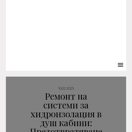
10.02.2025
Ремонт на
системи за
хидроизолация в
душ кабини:
Предотвратяване