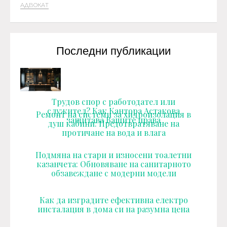
АДВОКАТ
Последни публикации
Трудов спор с работодател или
служител? Как Кантора Астакова
Ремонт на системи за хидроизолация в
защитава Вашите права
душ кабини: Предотвратяване на
протичане на вода и влага
Подмяна на стари и износени тоалетни
казанчета: Обновяване на санитарното
обзавеждане с модерни модели
Как да изградите ефективна електро
инсталация в дома си на разумна цена