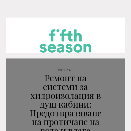
10.02.2025
Ремонт на
системи за
хидроизолация в
душ кабини:
Предотвратяване
на протичане на
вода и влага